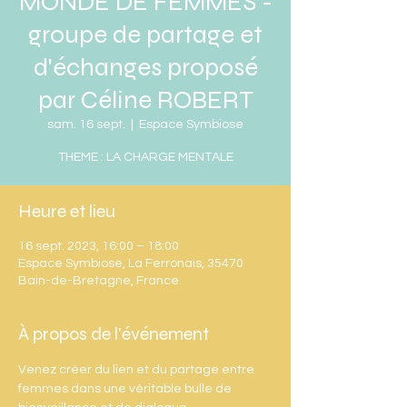
MONDE DE FEMMES -
groupe de partage et
d'échanges proposé
par Céline ROBERT
sam. 16 sept.
  |  
Espace Symbiose
Heure et lieu
16 sept. 2023, 16:00 – 18:00
Espace Symbiose, La Ferronais, 35470
Bain-de-Bretagne, France
À propos de l'événement
Venez créer du lien et du partage entre 
femmes dans une véritable bulle de 