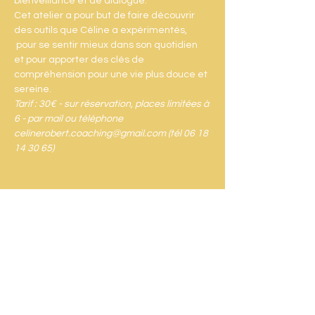
bienveillance et de dialogue.
Cet atelier a pour but de faire découvrir 
des outils que Céline a expérimentés, 
 pour se sentir mieux dans son quotidien 
et pour apporter des clés de 
compréhension pour une vie plus douce et 
sereine.
Tarif : 30€ - sur réservation, places limitées à 
6 - par mail ou téléphone 
celinerobert.coaching@gmail.com (tél 06 18 
14 30 65)
Partager cet événement